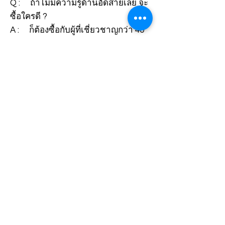
Q : ถ้าไม่มีความรู้ด้านอัดสายเลย จะ
ซื้อใครดี ?
A : ก็ต้องซื้อกับผู้ที่เชี่ยวชาญกว่า 40
ปี - FITFLEX
Q : จะสต๊อกสายและข้อต่ออะไร ตอน
เริ่มทำธุรกิจอัดสาย ?
A : ให้ปรึกษา FITFLEX
Q : เครื่องอัดสายรุ่นไหน เหมาะที่จะ
เริ่มธุรกิจ ?
A : เครื่องที่คืนทุนเร็ว - FITFLEX
Q : ลงทุนเปิดร้านอัดสาย คืนทุนกี่
เดือน กี่ปี ?