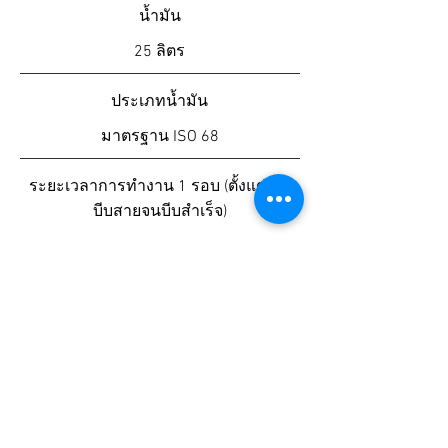
น้ำมัน
25 ลิตร
ประเภทน้ำมัน
มาตรฐาน ISO 68
ระยะเวลาการทำงาน 1 รอบ (ตั้งแต่เริ่ม
บีบสายจนบีบสำเร็จ)
6 วินาที
จำนวนการทำงานสูงสุด
400 ครั้ง / ชั่วโมง
ขนาด ( กว้าง x ยาว x สูง )