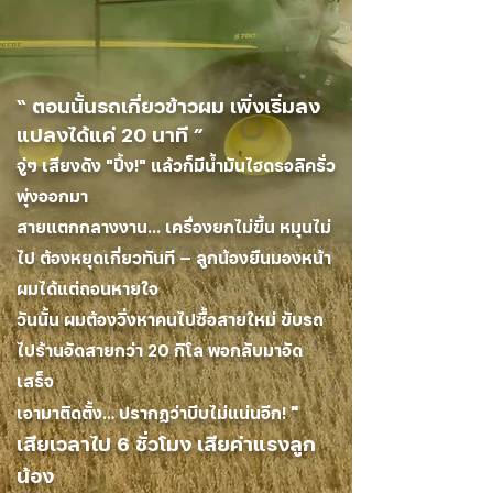
“ ตอนนั้นรถเกี่ยวข้าวผม เพิ่งเริ่มลง
แปลงได้แค่ 20 นาที ”
จู่ๆ เสียงดัง "ปึ้ง!" แล้วก็มีน้ำมันไฮดรอลิครั่ว
พุ่งออกมา
สายแตกกลางงาน... เครื่องยกไม่ขึ้น หมุนไม่
ไป ต้องหยุดเกี่ยวทันที — ลูกน้องยืนมองหน้า
ผมได้แต่ถอนหายใจ
วันนั้น ผมต้องวิ่งหาคนไปซื้อสายใหม่ ขับรถ
ไปร้านอัดสายกว่า 20 กิโล พอกลับมาอัด
เสร็จ
"
เอามาติดตั้ง… ปรากฏว่าบีบไม่แน่นอีก!
เสียเวลาไป 6 ชั่วโมง เสียค่าแรงลูก
น้อง