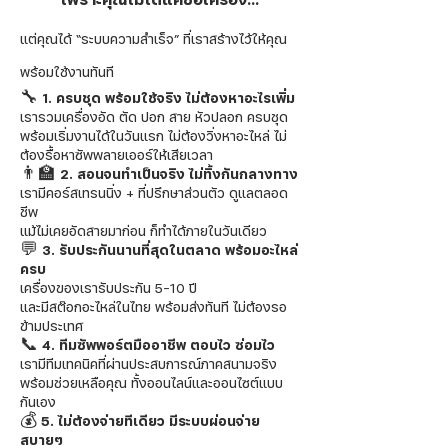
แต่คุณได้ “ระบบความสำเร็จ” ที่เราสร้างไว้ให้คุณ
พร้อมใช้งานทันที
🔧
1. ครบชุด พร้อมใช้จริง ไม่ต้องหาอะไรเพิ่ม
เรารวมเครื่องอัด ตัด ปอก สาย หัวปลอก ครบชุด
พร้อมเริ่มงานได้ในวันแรก ไม่ต้องวิ่งหาอะไหล่ ไม่
ต้องรื้อหาซัพพลายเออร์ให้เสียเวลา
👨‍🏫 2. สอนจนทำเป็นจริง ไม่ทิ้งกันกลางทาง
เรามีคอร์สเทรนนิ่ง + ที่ปรึกษาส่วนตัว ดูแลตลอด
ชีพ
แม้ไม่เคยอัดสายมาก่อน ก็ทำได้ภายในวันเดียว
​💬 3. รับประกันนานที่สุดในตลาด พร้อมอะไหล่
ครบ
เครื่องของเรารับประกัน 5–10 ปี
และมีสต๊อกอะไหล่ในไทย พร้อมส่งทันที ไม่ต้องรอ
ข้ามประเทศ
​📞
4. ทีมซัพพอร์ตมืออาชีพ ตอบไว ซ่อมไว
เรามีทีมเทคนิคที่ผ่านประสบการณ์ภาคสนามจริง
พร้อมช่วยเหลือคุณ ทั้งออนไลน์และออนไซต์แบบ
กันเอง
💰 5. ไม่ต้องจ่ายทีเดียว มีระบบผ่อนจ่าย
สบายๆ