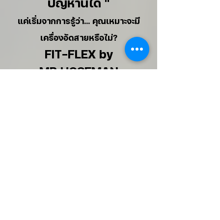
ปัญหานี้ได้ "
แค่เริ่มจากการรู้ว่า... คุณเหมาะจะมี
เครื่องอัดสายหรือไม่?
FIT-FLEX by
MR.HOSEMAN
40 ปี ในวงการสายไฮดรอลิก พร้อม
ดูแลคุณตลอดทาง
โทรเพื่อขอคำปรึกษา
สิ่งที่คุณจะได้รับ
สำหรับเจ้าของรถเกี่ยวข้าว หรืออู่ที่
อยากซ่อมสายเอง